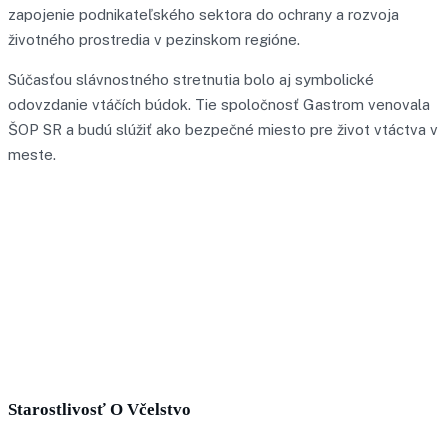
zapojenie podnikateľského sektora do ochrany a rozvoja
životného prostredia v pezinskom regióne.
Súčasťou slávnostného stretnutia bolo aj symbolické
odovzdanie vtáčích búdok. Tie spoločnosť Gastrom venovala
ŠOP SR a budú slúžiť ako bezpečné miesto pre život vtáctva v
meste.
“Či už ide o starostlivosť o včelstvo, o vodu alebo vo
všeobecnosti o prírodu, je našou povinnosťou, aby
sme zachovali mesto krajšie a zdravšie, ako je v
súčasnosti. A ja sa veľmi teším, že sa našli partneri,
ktorí sú ochotní takéto projekty podporiť a sú
ochotní s nami spolupracovať,“
vysvetľuje primátor Pezinka Roman Mács.
Starostlivosť O Včelstvo