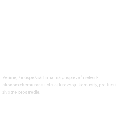
GASTROM s.r.o. „Za
lepší Pezinok“
Veríme, že úspešná firma má prispievať nielen k
ekonomickému rastu, ale aj k rozvoju komunity, pre ľudí i
životné prostredie.