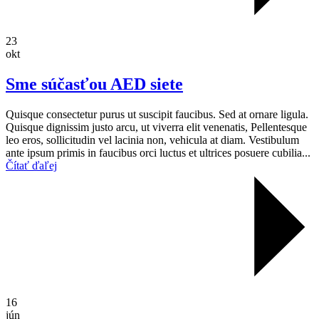
23
okt
Sme súčasťou AED siete
Quisque consectetur purus ut suscipit faucibus. Sed at ornare ligula.
Quisque dignissim justo arcu, ut viverra elit venenatis, Pellentesque
leo eros, sollicitudin vel lacinia non, vehicula at diam. Vestibulum
ante ipsum primis in faucibus orci luctus et ultrices posuere cubilia...
Čítať ďaľej
16
jún