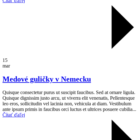
Čítať ďaľej
15
mar
Medové guličky v Nemecku
Quisque consectetur purus ut suscipit faucibus. Sed at ornare ligula.
Quisque dignissim justo arcu, ut viverra elit venenatis, Pellentesque
leo eros, sollicitudin vel lacinia non, vehicula at diam. Vestibulum
ante ipsum primis in faucibus orci luctus et ultrices posuere cubilia...
Čítať ďaľej