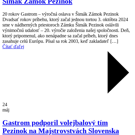
Šimák Zámok Pezinok
20 rokov Gastrom – výročná oslava v Šimák Zámok Pezinok
Dvadsať rokov príbehu, ktorý začal jednou tortou 3. októbra 2024
sme v nádherných priestoroch Zámku Šimák Pezinok oslávili
výnimočnú udalosť – 20. výročie založenia našej spoločnosti. Deň,
ktorý pripomenul, ako nenápadne sa začal príbeh, ktorý dnes
zasahuje celú Európu. Písal sa rok 2003, keď zakladateľ […]
Čítať ďaľej
24
máj
Gastrom podporil volejbalový tím
Pezinok na Majstrovstvách Slovenska