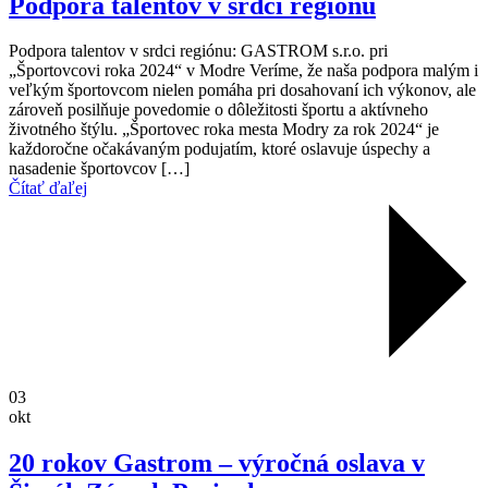
Podpora talentov v srdci regiónu
Podpora talentov v srdci regiónu: GASTROM s.r.o. pri
„Športovcovi roka 2024“ v Modre Veríme, že naša podpora malým i
veľkým športovcom nielen pomáha pri dosahovaní ich výkonov, ale
zároveň posilňuje povedomie o dôležitosti športu a aktívneho
životného štýlu. „Športovec roka mesta Modry za rok 2024“ je
každoročne očakávaným podujatím, ktoré oslavuje úspechy a
nasadenie športovcov […]
Čítať ďaľej
03
okt
20 rokov Gastrom – výročná oslava v