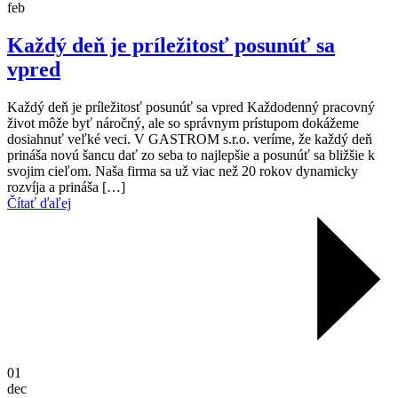
feb
Každý deň je príležitosť posunúť sa
vpred
Každý deň je príležitosť posunúť sa vpred Každodenný pracovný
život môže byť náročný, ale so správnym prístupom dokážeme
dosiahnuť veľké veci. V GASTROM s.r.o. veríme, že každý deň
prináša novú šancu dať zo seba to najlepšie a posunúť sa bližšie k
svojim cieľom. Naša firma sa už viac než 20 rokov dynamicky
rozvíja a prináša […]
Čítať ďaľej
01
dec