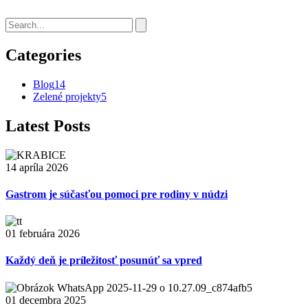
Categories
Blog
14
Zelené projekty
5
Latest Posts
14 apríla 2026
Gastrom je súčasťou pomoci pre rodiny v núdzi
01 februára 2026
Každý deň je príležitosť posunúť sa vpred
01 decembra 2025