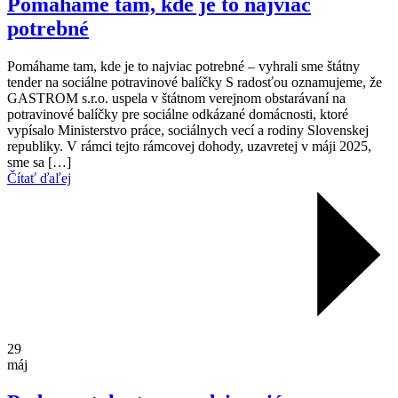
Pomáhame tam, kde je to najviac
potrebné
Pomáhame tam, kde je to najviac potrebné – vyhrali sme štátny
tender na sociálne potravinové balíčky S radosťou oznamujeme, že
GASTROM s.r.o. uspela v štátnom verejnom obstarávaní na
potravinové balíčky pre sociálne odkázané domácnosti, ktoré
vypísalo Ministerstvo práce, sociálnych vecí a rodiny Slovenskej
republiky. V rámci tejto rámcovej dohody, uzavretej v máji 2025,
sme sa […]
Čítať ďaľej
29
máj