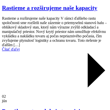
Rastieme a rozširujeme naše kapacity
Rastieme a rozširujeme naše kapacity V rámci ďalšieho rastu
spoločnosti sme rozšírili naše zázemie o priemyselnú stanovú halu –
oblúkový skladový stan, ktorý nám výrazne zvýšil odkladací a
manipulačný priestor. Nový krytý priestor nám umožňuje efektívnu
vykládku a nakládku tovaru aj počas nepriaznivého počasia, čím
zvyšujeme plynulosť logistiky a ochranu tovaru. Toto riešenie je
ďalším […]
Čítať ďaľej
02
jún