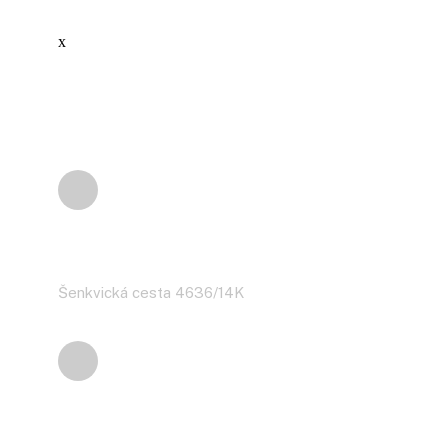
x
Adresa
Šenkvická cesta 4636/14K
Telefón