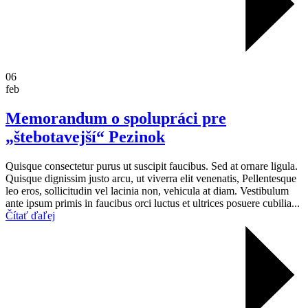
06
feb
Memorandum o spolupráci pre
„štebotavejší“ Pezinok
Quisque consectetur purus ut suscipit faucibus. Sed at ornare ligula.
Quisque dignissim justo arcu, ut viverra elit venenatis, Pellentesque
leo eros, sollicitudin vel lacinia non, vehicula at diam. Vestibulum
ante ipsum primis in faucibus orci luctus et ultrices posuere cubilia...
Čítať ďaľej