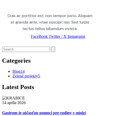
Cras ac porttitor est, non tempor justo. Aliquam
at gravida ante, vitae suscipit nisi. Sed turpis
lectus tellus bibendum viverra.
FaceBook
Twitter / X
Instagrams
Categories
Blog
14
Zelené projekty
5
Latest Posts
14 apríla 2026
Gastrom je súčasťou pomoci pre rodiny v núdzi