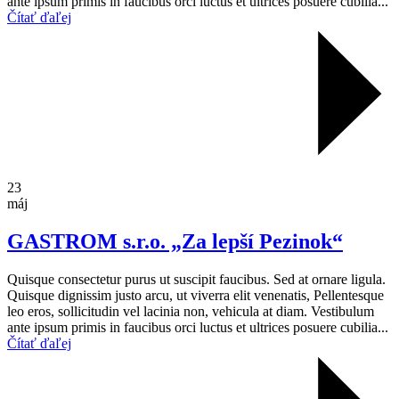
ante ipsum primis in faucibus orci luctus et ultrices posuere cubilia...
Čítať ďaľej
23
máj
GASTROM s.r.o. „Za lepší Pezinok“
Quisque consectetur purus ut suscipit faucibus. Sed at ornare ligula.
Quisque dignissim justo arcu, ut viverra elit venenatis, Pellentesque
leo eros, sollicitudin vel lacinia non, vehicula at diam. Vestibulum
ante ipsum primis in faucibus orci luctus et ultrices posuere cubilia...
Čítať ďaľej