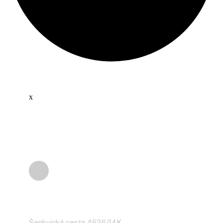
x
Adresa
Šenkvická cesta 4636/14K