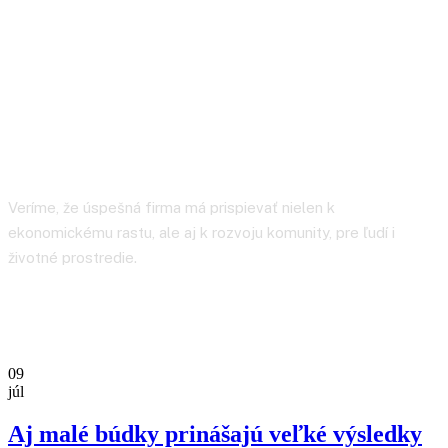
Zelené projekty
Veríme, že úspešná firma má prispievať nielen k
ekonomickému rastu, ale aj k rozvoju komunity, pre ľudí i
životné prostredie.
09
júl
Aj malé búdky prinášajú veľké výsledky